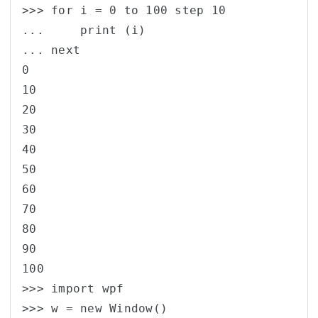
>>> for i = 0 to 100 step 10

...     print (i)

... next

0

10

20

30

40

50

60

70

80

90

100

>>> import wpf

>>> w = new Window()
